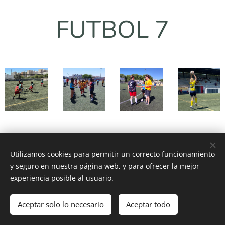
FUTBOL 7
Benjamí Masculí
Utilizamos cookies para permitir un correcto funcionamiento
1.GARRAF (Olivella, 10.05.25):
y seguro en nuestra página web, y para ofrecer la mejor
experiencia posible al usuario.
Informació
-
Cartell
-
Resultats i
Classificacions
-
Fotos
Aceptar solo lo necesario
Aceptar todo
Comenzar
¡Crea tu página web gratis!