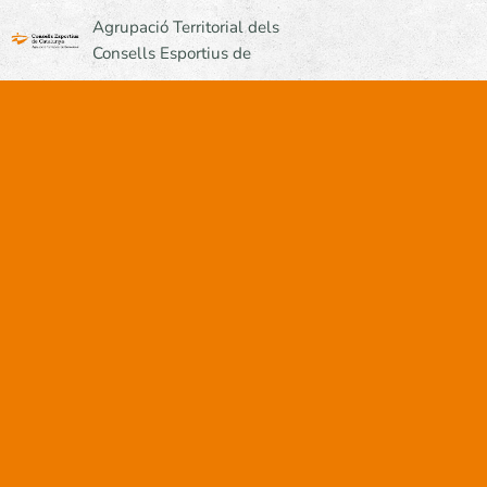
Agrupació Territorial dels
Consells Esportius de
Barcelona - UCEC